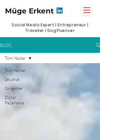
Müge Erkent
Social Media Expert | Entrepreneur |
Traveller I Dogfluencer
BLOG
Tüm Yazılar
Tüm Yazılar
Seyahat
Girişimler
Dijital
Pazarlama