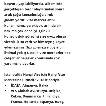
başvuru yapılabiliyordu. Ülkemizde 
gerçekleşen terör olaylarından sonra 
artık çoğu konsolosluğa direk 
gidemiyoruz. Vize merkezlerini 
kullanmamız gerekiyor, aslında bir 
bakıma çok daha iyi. Çünkü 
konsolosluk görevlisi size uyuz olursa 
vizenizi kısa verir ve kimseye şikayet 
edemezsiniz. Sizi görmezse böyle bir 
ihtimal yok :) Üstelik vize merkezlerinde 
çalışanlar belgeler konusunda çok 
yardımcı oluyorlar.
İstanbul’da Hangi Vize için Hangi Vize 
Merkezine Gitmeli? 
2018 itibariyle:
İDATA: 
Almanya, İtalya
VFS Global:
 Avusturya, Belçika, 
Çekya, Danimarka, Finlandiya, 
Fransa, Hollanda, İspanya, İsveç, 