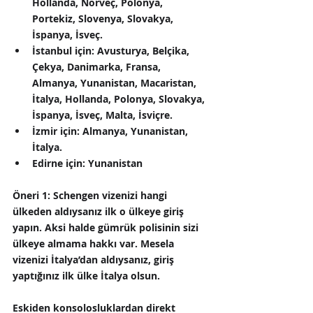
Hollanda, Norveç, Polonya, 
Portekiz, Slovenya, Slovakya, 
İspanya, İsveç.
İstanbul için:
 Avusturya, Belçika, 
Çekya, Danimarka, Fransa, 
Almanya, Yunanistan, Macaristan, 
İtalya, Hollanda, Polonya, Slovakya, 
İspanya, İsveç, Malta, İsviçre.
İzmir için:
 Almanya, Yunanistan, 
İtalya.
Edirne için:
 Yunanistan
Öneri 1: 
Schengen vizenizi hangi 
ülkeden aldıysanız ilk o ülkeye giriş 
yapın. Aksi halde gümrük polisinin sizi 
ülkeye almama hakkı var. Mesela 
vizenizi İtalya’dan aldıysanız, giriş 
yaptığınız ilk ülke İtalya olsun.
Eskiden konsolosluklardan direkt 