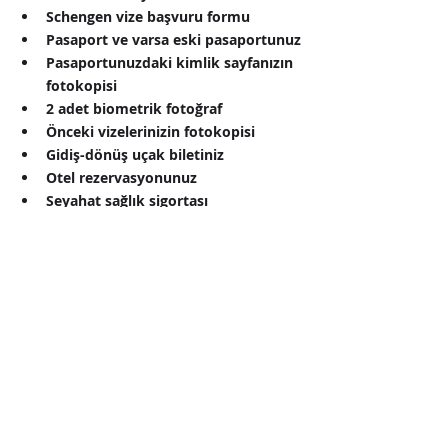
Schengen vize başvuru formu
Pasaport ve varsa eski pasaportunuz
Pasaportunuzdaki kimlik sayfanızın 
fotokopisi
2 adet biometrik fotoğraf
Önceki vizelerinizin fotokopisi
Gidiş-dönüş uçak biletiniz
Otel rezervasyonunuz
Seyahat sağlık sigortası
Konsolosluğa yazılmış seyahat 
tarihlerinin ve vize isteminin yazdığı 
dilekçe
3 ya da 6 aylık banka hesap 
dökümünüz (tüm hesaplarınızın)
Mesleki belgeleriniz (Öğrenciyseniz 
buna dair belgeler)
Eğer var ise tapu ve araç ruhsatı 
fotokopileri
Vizenizin hep en az 1 yıllık çıkması 